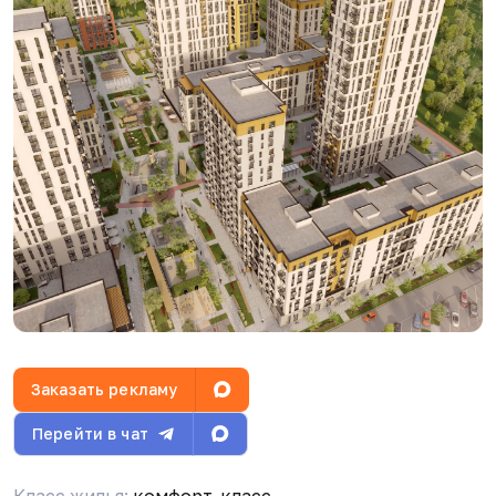
Нура
26.04.26, 09:18
вообще как говорили, что нужно было ещё
ноябре или декабре писать заявление на
компенсацию, а нам смертным не сообщили)
сейчас только писать претензию и молиться
чтоб опять не ввели моратории на
застройщиков.
Evgeniy Evgeniy
26.04.26, 10:24
Ну да, все равно надо писать
консультироваться с юристом может, что и
поможет
Заказать рекламу
Бот Админ
17.06.26, 07:33
Перейти в чат
Уважаемые соседи! Вступайте в резервный чат
в MAX, на случай блокировки Telegram:
https://max.ru/join/zlIcfBfW6FBJ7nUpmX9i5VQ3pi
Класс жилья:
комфорт-класс