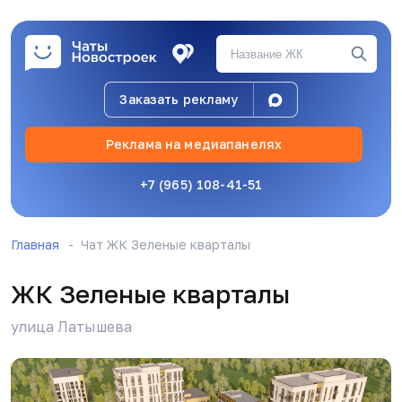
Заказать рекламу
Реклама на медиапанелях
+7 (965) 108-41-51
Главная
Чат ЖК Зеленые кварталы
ЖК Зеленые кварталы
Evgeniy Evgeniy
24.04.26, 06:58
улица Латышева
А компенсация то полагается за задержку?