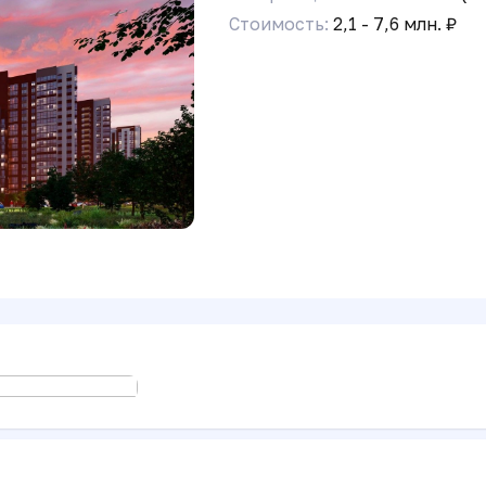
Стоимость:
2,1 - 7,6 млн. ₽
ется
 в MAX, на случай блокировки Telegram:
QM4Fi_TJKB0Q9Ae3ghfsy4