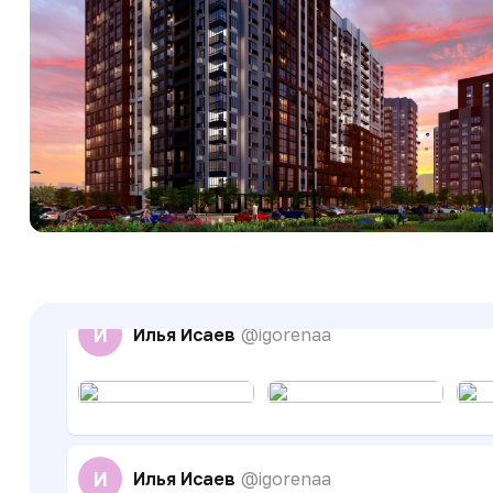
З
Зарина
Идет верно, но больно уж медленно все движ
Бот Админ
@novostroykachat_bot
Уважаемые соседи! Вступайте в резервный чат
https://max.ru/join/1GYgi46VNUbDEiCYUsxRn
И
Илья Исаев
@igorenaa
И
Илья Исаев
@igorenaa