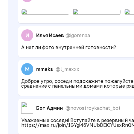
И
Илья Исаев
@igorenaa
А нет ли фото внутренней готовности?
M
mmaks
@l_maxxx
Доброе утро, соседи подскажите пожалуйста,
сравнение с панельными домами которые ряд
Бот Админ
@novostroykachat_bot
Уважаемые соседи! Вступайте в резервный чат
https://max.ru/join/1GYgi46VNUbDEiCYUsxRn