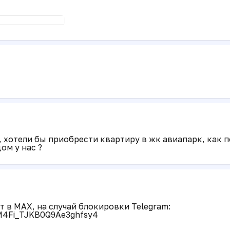
 хотели бы приобрести квартиру в жк авиапарк, как п
ом у нас ?
 в MAX, на случай блокировки Telegram:
QM4Fi_TJKB0Q9Ae3ghfsy4