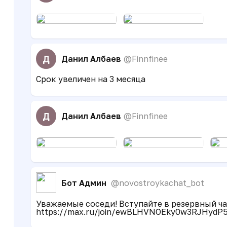
Д
Данил Албаев
@Finnfinee
Срок увеличен на 3 месяца
Д
Данил Албаев
@Finnfinee
Бот Админ
@novostroykachat_bot
Уважаемые соседи! Вступайте в резервный чат
https://max.ru/join/ewBLHVNOEky0w3RJHyd