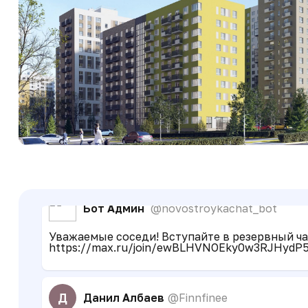
Н
Николай Ветров
@sterikpet
Когда след очередь начнут строить?
З
Зарина
Наверное когда потеплеет
Бот Админ
@novostroykachat_bot
Уважаемые соседи! Вступайте в резервный чат
https://max.ru/join/ewBLHVNOEky0w3RJHyd
Д
Данил Албаев
@Finnfinee