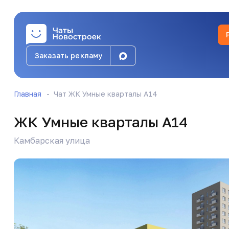
Заказать рекламу
Надежда
@krendelshop
Главная
Чат ЖК Умные кварталы А14
Да
ЖК Умные кварталы А14
Камбарская улица
Г
Гульнара Каримова
@gulnaro_4ka
Добрый вечер!
Н
Николай Ветров
@sterikpet