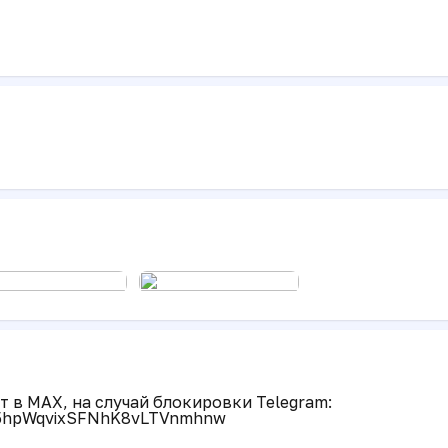
 в MAX, на случай блокировки Telegram:
P5hpWqvixSFNhK8vLTVnmhnw