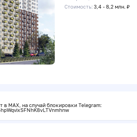
Стоимость:
3,4 - 8,2 млн. ₽
 в MAX, на случай блокировки Telegram:
P5hpWqvixSFNhK8vLTVnmhnw