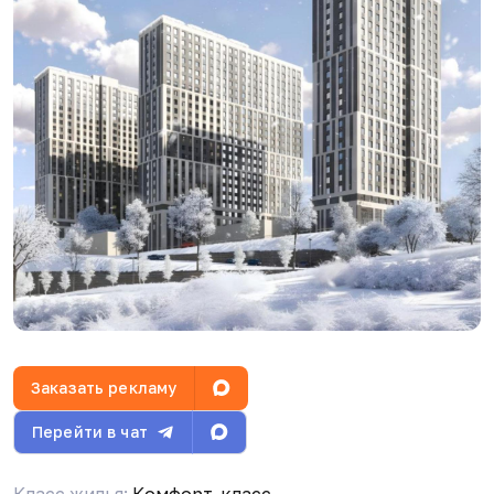
интересно, пишите Агентов просьба не
беспокоить #продаю
Бот Админ
06.07.26, 08:21
Уважаемые соседи! Вступайте в резервный чат
в MAX, на случай блокировки Telegram:
https://max.ru/join/HYKTM49_VcsMDOM96ZvLMGxMi
B2kav_Y
Н
Николай Ветров
10.07.26, 10:22
Заказать рекламу
Перейти в чат
Бот Админ
14.07.26, 06:53
Класс жилья:
Комфорт-класс