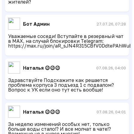
жителей?
Бот Админ
27.07.26, 07:28
Уважаемые соседи! Вступайте в резервный чат
в MAX, на случай блокировки Telegram:
https://max.ru/join/aR_sJN4R315CBfV0DdtePAhWu
Наталья 😉😉😉
07.08.26, 04:00
Здравствуйте Подскажите как решается
проблема корпуса 3 подъезд 1 с подвалом?
Вопрос к УК если оно тут есть вообще!
Наталья 😉😉😉
07.08.26, 04:01
За неделю изменений особых нет, только
больше воды стало!? И все молчат в чате!?
Возможно не в курсе многие!