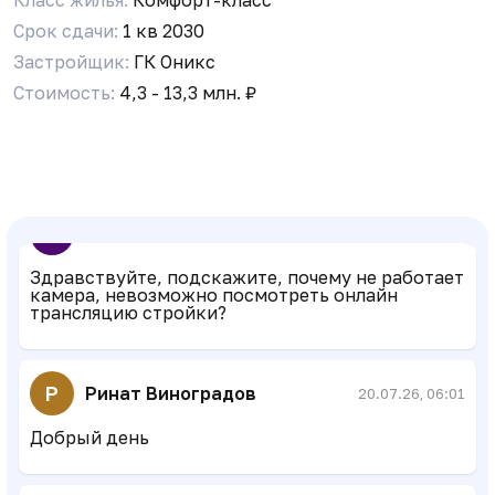
Срок сдачи:
1 кв 2030
Застройщик:
ГК Оникс
Бот Админ
14.07.26, 06:54
Стоимость:
4,3 - 13,3 млн. ₽
Уважаемые соседи! Вступайте в резервный чат
в MAX, на случай блокировки Telegram:
https://max.ru/join/53w63vSSjrBunn9SKlDr_VXj1P
З
Зухра
19.07.26, 22:40
Здравствуйте, подскажите, почему не работает
камера, невозможно посмотреть онлайн
трансляцию стройки?
Р
Ринат Виноградов
20.07.26, 06:01
Добрый день