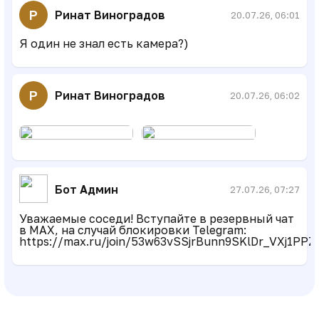
Р
Ринат Виноградов
20.07.26, 06:01
Я один не знал есть камера?)
Р
Ринат Виноградов
20.07.26, 06:02
Бот Админ
27.07.26, 07:27
Уважаемые соседи! Вступайте в резервный чат
в MAX, на случай блокировки Telegram:
https://max.ru/join/53w63vSSjrBunn9SKlDr_VXj1P