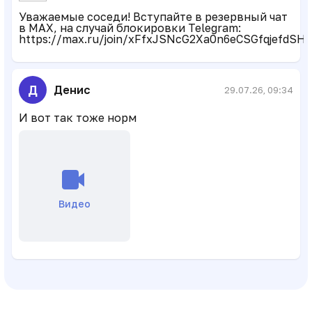
Уважаемые соседи! Вступайте в резервный чат
в MAX, на случай блокировки Telegram:
https://max.ru/join/xFfxJSNcG2Xa0n6eCSGfqjefdSH
Д
Денис
29.07.26, 09:34
И вот так тоже норм
Видео