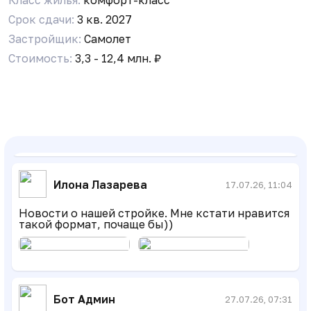
Срок сдачи:
3 кв. 2027
https://samolet.ru/ufa/project/urban-marten за
июнь видео хорошее сняли, информативно все
Застройщик:
Самолет
Стоимость:
3,3 - 12,4 млн. ₽
Бот Админ
14.07.26, 06:54
Уважаемые соседи! Вступайте в резервный чат
в MAX, на случай блокировки Telegram:
https://max.ru/join/xFfxJSNcG2Xa0n6eCSGfqjefdSH
Илона Лазарева
17.07.26, 11:04
Новости о нашей стройке. Мне кстати нравится
такой формат, почаще бы))
Бот Админ
27.07.26, 07:31