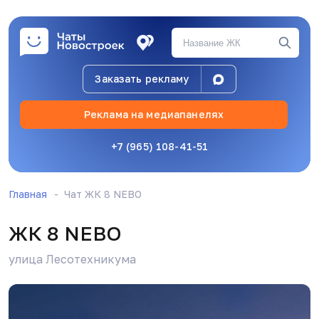
Заказать рекламу
Реклама на медиапанелях
Д
Данил Албаев
05.02.26, 17:24
+7 (965) 108-41-51
Срок сокращен на 11 лет 9 месяцев😂
Главная
Чат ЖК 8 NEBO
ЖК 8 NEBO
З
Зарина
18.02.26, 06:47
улица Лесотехникума
Это шутка такая? Воде скрин с сайта дом. Рф,
но это вроде серьезный сайт.