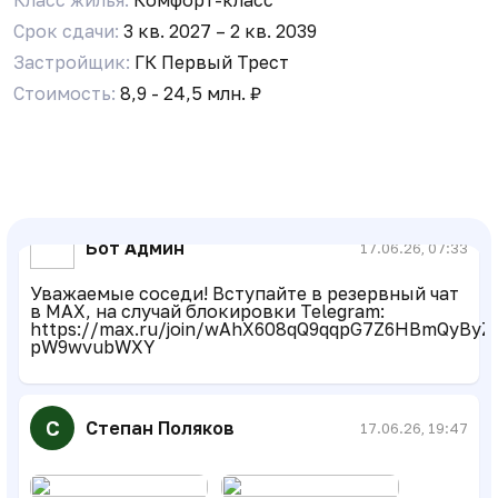
А безопасно вообще в этом районе жить?
Срок сдачи:
3 кв. 2027 – 2 кв. 2039
Застройщик:
ГК Первый Трест
Стоимость:
8,9 - 24,5 млн. ₽
А
Амалия
24.04.26, 07:00
М-да, врятли бы кто то ждал окончания
стройки до 40 года)))
Бот Админ
17.06.26, 07:33
Уважаемые соседи! Вступайте в резервный чат
в MAX, на случай блокировки Telegram:
https://max.ru/join/wAhX608qQ9qqpG7Z6HBmQyByZe
pW9wvubWXY
С
Степан Поляков
17.06.26, 19:47