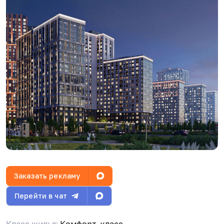
Н
Николай Ветров
10.04.26, 06:38
Как считаете какие минусы и плюсы есть у
проекта?
Н
Николай Ветров
10.04.26, 06:39
Заказать рекламу
Перейти в чат
Р
Ринат Виноградов
17.04.26, 11:34
Класс жилья:
Комфорт-класс