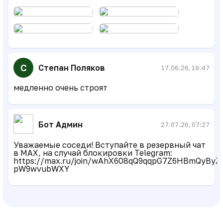
С
Степан Поляков
17.06.26, 19:47
медленно очень строят
Бот Админ
27.07.26, 07:27
Уважаемые соседи! Вступайте в резервный чат
в MAX, на случай блокировки Telegram:
https://max.ru/join/wAhX608qQ9qqpG7Z6HBmQyByZe
pW9wvubWXY