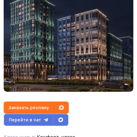
Д
Дарья Ушакова
15.04.26, 23:21
В моем ответе квартал это весь ЖК Эстет
V
Volodya Medvetov
16.04.26, 05:50
V
Volodya Medvetov
16.04.26, 05:50
Заказать рекламу
Перейти в чат
V
Volodya Medvetov
16.04.26, 05:50
Класс жилья:
Комфорт-класс