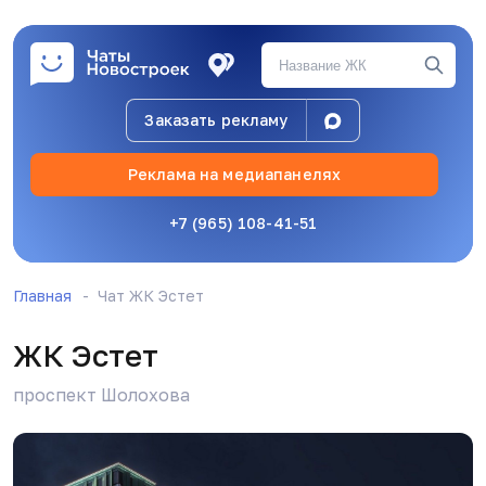
Заказать рекламу
Реклама на медиапанелях
+7 (965) 108-41-51
Главная
Чат ЖК Эстет
ЖК Эстет
проспект Шолохова
А
Амалия
15.04.26, 07:14
Ну квартал, это я так понимаю первая очередь,
верно?