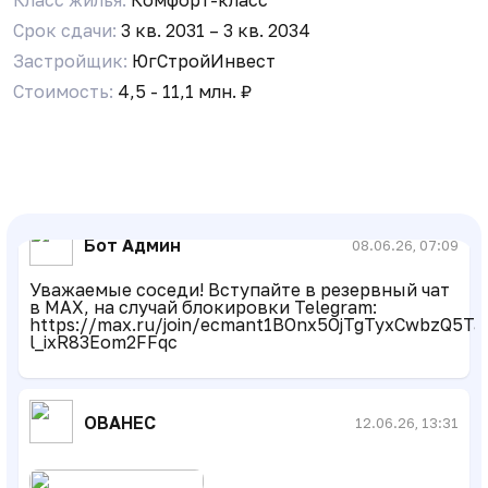
Срок сдачи:
3 кв. 2031 – 3 кв. 2034
Застройщик:
ЮгСтройИнвест
Стоимость:
4,5 - 11,1 млн. ₽
V
Volodya Medvetov
16.04.26, 05:50
А есть фото внутренней отделки?
Бот Админ
08.06.26, 07:09
Уважаемые соседи! Вступайте в резервный чат
в MAX, на случай блокировки Telegram:
https://max.ru/join/ecmant1BOnx5OjTgTyxCwbzQ5Ta
l_ixR83Eom2FFqc
ОВАНЕС
12.06.26, 13:31