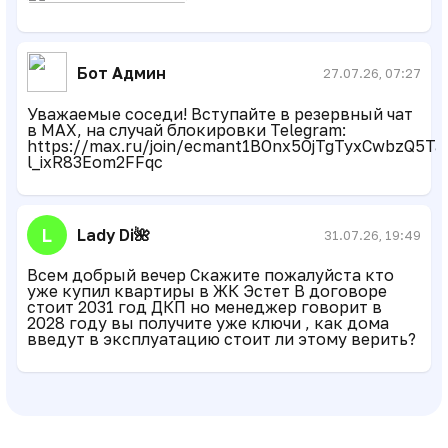
Бот Админ
27.07.26, 07:27
Уважаемые соседи! Вступайте в резервный чат
в MAX, на случай блокировки Telegram:
https://max.ru/join/ecmant1BOnx5OjTgTyxCwbzQ5Ta
l_ixR83Eom2FFqc
L
Lady Di🌺
31.07.26, 19:49
Всем добрый вечер Скажите пожалуйста кто
уже купил квартиры в ЖК Эстет В договоре
стоит 2031 год ДКП но менеджер говорит в
2028 году вы получите уже ключи , как дома
введут в эксплуатацию стоит ли этому верить?