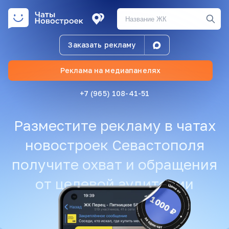
Заказать рекламу
Реклама на медиапанелях
+7 (965) 108-41-51
Разместите рекламу в чатах
новостроек Севастополя
получите охват и обращения
от целевой аудитории