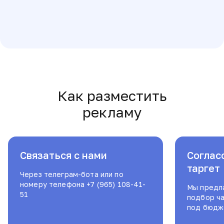
Как разместить
рекламу
Связаться с нами
Соглас
таргет
Через телеграм-бота или по
номеру телефона
+7 (965) 108-41-
Мы предл
51
подбор ч
под бюдже