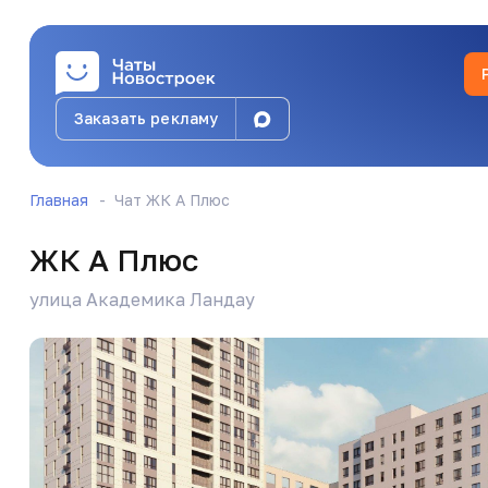
Заказать рекламу
Д
Данил Албаев
@Finnfinee
Главная
Чат ЖК А Плюс
ЖК А Плюс
улица Академика Ландау
З
Зарина
Вы это про какие дома пишите? Где был пере
вероника
Сдаю студию, 33м с улучшенной отделкой. Вави