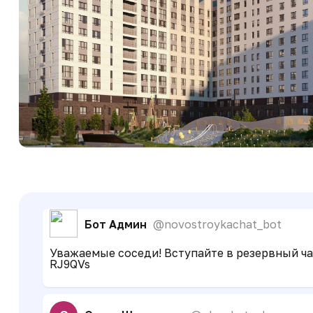
Бот Админ
@novostroykachat_bot
Уважаемые соседи! Вступайте в резервный чат
RJ9QVs
Д
Данил Албаев
@Finnfinee
Бот Админ
@novostroykachat_bot
Уважаемые соседи! Вступайте в резервный чат
RJ9QVs