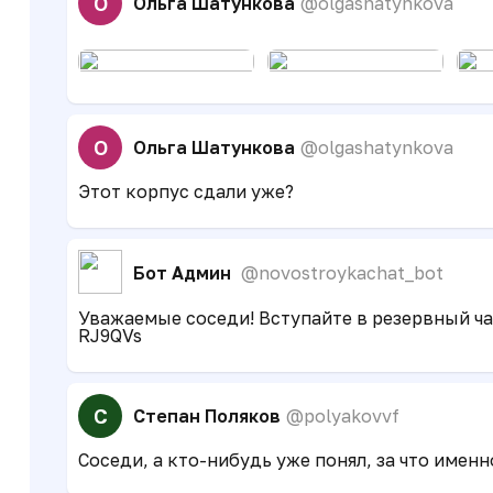
О
Ольга Шатункова
@olgashatynkova
О
Ольга Шатункова
@olgashatynkova
Этот корпус сдали уже?
Бот Админ
@novostroykachat_bot
Уважаемые соседи! Вступайте в резервный чат
RJ9QVs
С
Степан Поляков
@polyakovvf
Соседи, а кто-нибудь уже понял, за что име