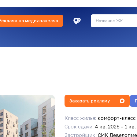
Реклама на медиапанелях
нос?
Заказать рекламу
Класс жилья:
комфорт-класс
Срок сдачи:
4 кв. 2025 – 1 кв.
лова ,9 5 этаж, пустая,
Застройщик:
СИК Девелопме