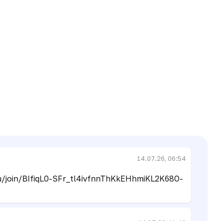
20.04.26, 07:57
u/join/BIfiqL0-SFr_tl4ivfnnThKkEHhmiKL2K68O-
22.04.26, 06:38
14.07.26, 06:54
u/join/BIfiqL0-SFr_tl4ivfnnThKkEHhmiKL2K68O-