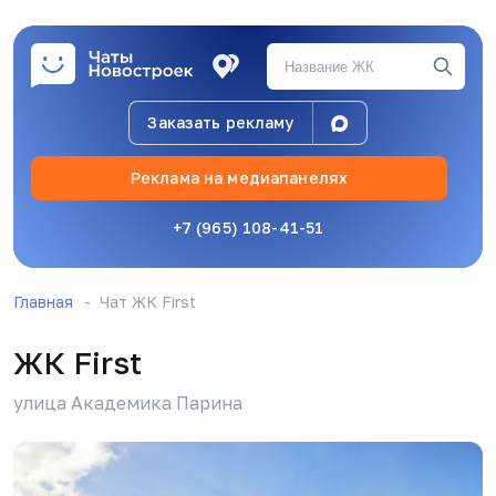
Заказать рекламу
Реклама на медиапанелях
+7 (965) 108-41-51
Главная
Чат ЖК First
ЖК First
улица Академика Парина