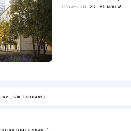
Стоимость:
20 - 85 млн. ₽
 что именно взымается этот платеж?
кафу для УК и застройщика и покрытие их долгов )
ки , как таковой )
но состоит сервис :)