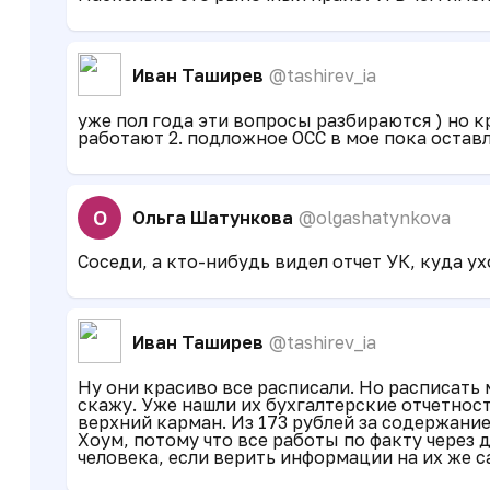
Иван Таширев
@tashirev_ia
уже пол года эти вопросы разбираются ) но кр
работают 2. подложное ОСС в мое пока оставл
О
Ольга Шатункова
@olgashatynkova
Соседи, а кто-нибудь видел отчет УК, куда у
Иван Таширев
@tashirev_ia
Ну они красиво все расписали. Но расписать 
скажу. Уже нашли их бухгалтерские отчетност
верхний карман. Из 173 рублей за содержани
Хоум, потому что все работы по факту через
человека, если верить информации на их же с