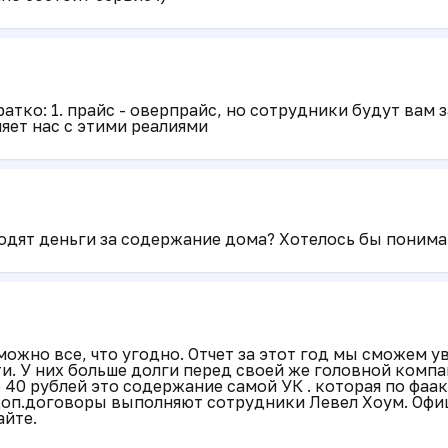
атко: 1. прайс - оверпрайс, но сотрудники будут вам з
яет нас с этими реалиями
ходят деньги за содержание дома? Хотелось бы понимат
можно все, что угодно. Отчет за этот год мы сможем у
и. У них больше долги перед своей же головной компан
е 40 рублей это содержание самой УК . которая по фаа
 доп.договоры выполняют сотрудники Левел Хоум. Офи
айте.