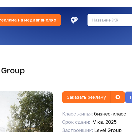
Реклама на медиапанелях
сти
 Group
ворит инженер совершенно спокойно дал разрешение
cow
Заказать рекламу
и погодные условия: сильный ветер, обледенение.
Класс жилья:
бизнес-класс
Срок сдачи:
IV кв. 2025
Застройщик:
Level Group