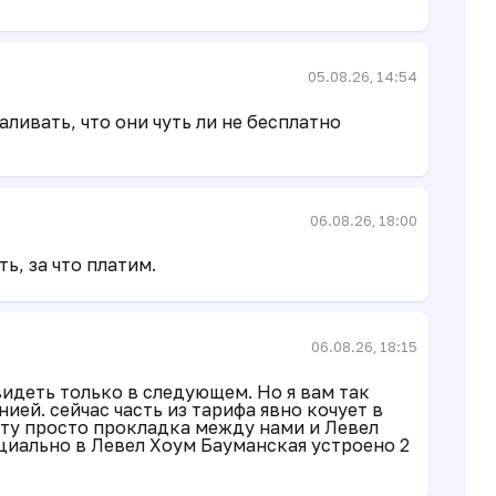
05.08.26, 14:54
аливать, что они чуть ли не бесплатно
06.08.26, 18:00
ь, за что платим.
06.08.26, 18:15
видеть только в следующем. Но я вам так
ией. сейчас часть из тарифа явно кочует в
кту просто прокладка между нами и Левел
циально в Левел Хоум Бауманская устроено 2