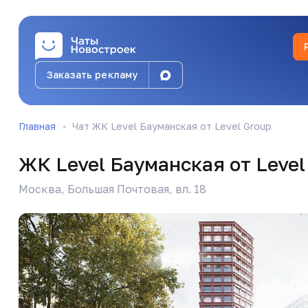
Anna✨
@Anna_Kornelyuk_star
Заказать рекламу
А так что это нарушение пожарной безопасно
Главная
Чат ЖК Level Бауманская от Level Group
Anna✨
@Anna_Kornelyuk_star
ЖК Level Бауманская от Level
Причем на левел мичуринский мой мастер го
Москва, Большая Почтовая, вл. 18
Marina Goryachkina
@Translations_Mos
Для установки внешнего блока в техпомещени