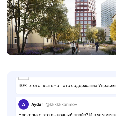
A
Aydar
@kkkkkkarimov
Всем добрый день. Подскажите, кто знает за
Иван Таширев
@tashirev_ia
За содержание и текущий ремонт )) а еще на 
Иван Таширев
@tashirev_ia
40% этого платежа - это содержание Управляш
A
Aydar
@kkkkkkarimov
Насколько это рыночный прайс? И в чем имен