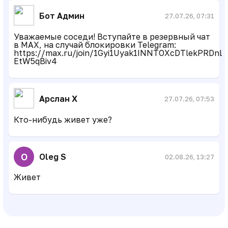
Бот Админ
27.07.26, 07:31
Уважаемые соседи! Вступайте в резервный чат
в MAX, на случай блокировки Telegram:
https://max.ru/join/1Gyi1Uyak1INNTOXcDTlekPRDnL
EtW5qBiv4
Арслан Х
27.07.26, 07:53
Кто-нибудь живет уже?
O
Oleg S
02.08.26, 13:27
Живет