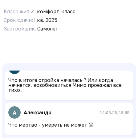
Класс жилья:
комфорт-класс
Срок сдачи:
I кв. 2025
V
Volodya Medvetov
25.05.26, 18:06
Застройщик:
Самолет
Проект достроен?
V
Viktor
12.06.26, 17:49
Что в итоге стройка началась ? Или когда
начнется, возобновиться Мимо проезжал все
тихо .
А
Александр
14.06.26, 18:55
Что мертво - умереть не может 😀