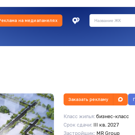
Реклама на медиапанелях
Заказать рекламу
Класс жилья:
бизнес-класс
Срок сдачи:
III кв. 2027
нала что такие есть)
Застройщик:
MR Group