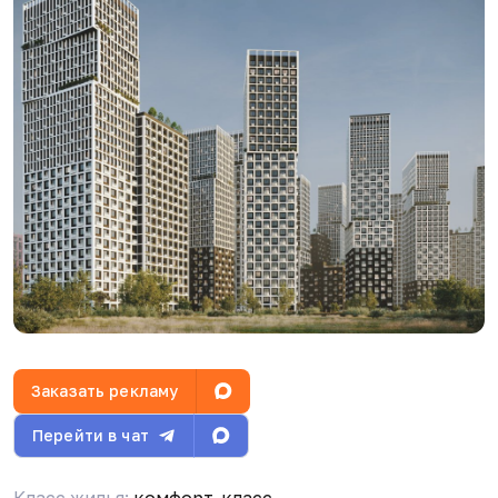
посмотреть, как там работы идут
Яна Ведерникова
08.04.26, 11:47
Это сегодня
Видео
Заказать рекламу
М
Макс
17.04.26, 06:10
Перейти в чат
Ну это ещё прилично, я думал за 30 год стройка
перейдёт.
Класс жилья:
комфорт-класс