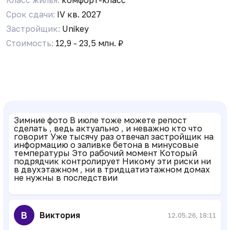
Срок сдачи:
IV кв. 2027
Бот Админ
05.05.26, 08:08
Застройщик:
Unikey
Стоимость:
12,9 - 23,5 млн. ₽
Уважаемые соседи! Вступайте в резервный чат
в MAX, на случай блокировки Telegram:
https://max.ru/join/KxFKYdIiWVnAihCtXoKtMNqZcW7
Y
Y G
08.05.26, 17:59
Зимние фото В июле тоже можете репост
сделать , ведь актуально , и неважно кто что
говорит Уже тысячу раз отвечал застройщик на
информацию о заливке бетона в минусовые
температуры Это рабочий момент Который
подрядчик контролирует Никому эти риски ни
в двухэтажном , ни в тридцатиэтажном домах
не нужны в последствии
В
Виктория
12.05.26, 18:11