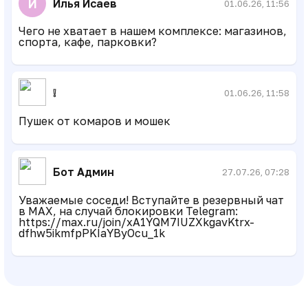
И
Илья Исаев
01.06.26, 11:56
Чего не хватает в нашем комплексе: магазинов,
спорта, кафе, парковки?
❕
01.06.26, 11:58
Пушек от комаров и мошек
Бот Админ
27.07.26, 07:28
Уважаемые соседи! Вступайте в резервный чат
в MAX, на случай блокировки Telegram:
https://max.ru/join/xA1YQM7IUZXkgavKtrx-
dfhw5ikmfpPKIaYByOcu_1k