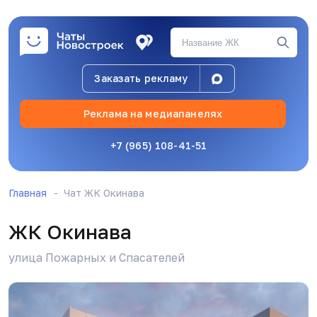
А свежих фоток никто не делал случайно?
Заказать рекламу
Варвара
29.07.26, 16:00
Реклама на медиапанелях
+7 (965) 108-41-51
Главная
Чат ЖК Окинава
Варвара
29.07.26, 16:00
ЖК Окинава
улица Пожарных и Спасателей
Видео