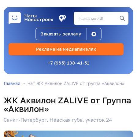
Заказать рекламу
Реклама на медиапанелях
+7 (965) 108-41-51
Главная
Чат ЖК Аквилон ZALIVE от Группа «Аквилон»
ЖК Аквилон ZALIVE от Группа
«Аквилон»
Санкт-Петербург, Невская губа, участок 24