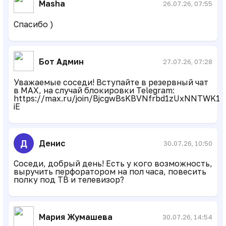
Masha
26.07.26, 07:55
Спасибо )
Бот Админ
27.07.26, 07:28
Уважаемые соседи! Вступайте в резервный чат
в MAX, на случай блокировки Telegram:
https://max.ru/join/BjcgwBsKBVNfrbd1zUxNNTWK1P
iE
Д
Денис
30.07.26, 10:50
Соседи, добрый день! Есть у кого возможность,
выручить перфоратором на пол часа, повесить
полку под ТВ и телевизор?
Мария Жумашева
30.07.26, 14:54