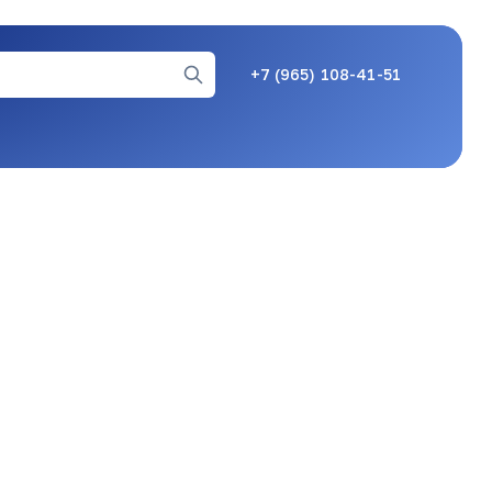
07.07.26, 11:55
+7 (965) 108-41-51
07.07.26, 11:56
08.07.26, 11:46
14.07.26, 06:55
u/join/6k94dHr8b_waG-