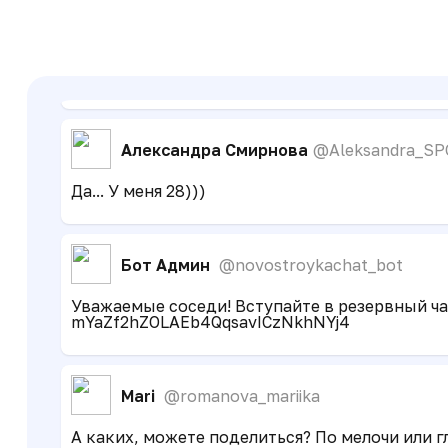
С
Степан Поляков
@polyakovvf
А если не сами, то было бы 20)
Александра Смирнова
@Aleksandra_SP
Да... У меня 28)))
Бот Админ
@novostroykachat_bot
Уважаемые соседи! Вступайте в резервный чат
mYaZf2hZOLAEb4QqsavICzNkhNYj4
Mari
@romanova_mariika
А каких, можете поделиться? По мелочи или 