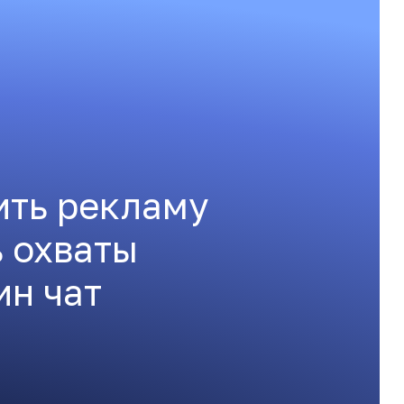
ить рекламу
ь охваты
ин чат