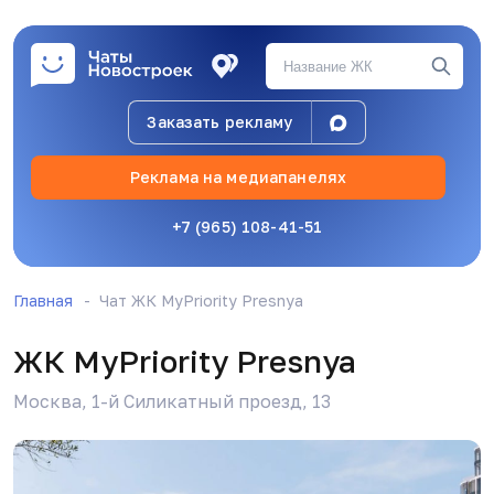
Заказать рекламу
Реклама на медиапанелях
+7 (965) 108-41-51
Главная
Чат ЖК MyPriority Presnya
ЖК MyPriority Presnya
Москва, 1-й Силикатный проезд, 13