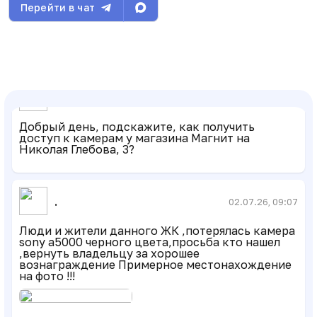
Перейти в чат
Уважаемые соседи! Вступайте в резервный чат
в MAX, на случай блокировки Telegram:
https://max.ru/join/r9qWyPcAu0YhlktSwFtV1Wp-
gDJt1NIfxQMgUk1fNFA
Верочка Михайловна
20.06.26, 13:29
Добрый день, подскажите, как получить
доступ к камерам у магазина Магнит на
Николая Глебова, 3?
.
02.07.26, 09:07
Люди и жители данного ЖК ,потерялась камера
sony a5000 черного цвета,просьба кто нашел
,вернуть владельцу за хорошее
вознаграждение Примерное местонахождение
на фото !!!