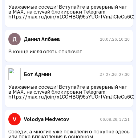
Уважаемые соседи! Вступайте в резервный чат
в MAX, на случай блокировки Telegram:
https://max.ru/join/x1CGHBOj96sYUOrtVmJiCIeCu6
Д
Данил Албаев
20.07.26, 10:20
В конце июля опять отключат
Бот Админ
27.07.26, 07:30
Уважаемые соседи! Вступайте в резервный чат
в MAX, на случай блокировки Telegram:
https://max.ru/join/x1CGHBOj96sYUOrtVmJiCIeCu6
V
Volodya Medvetov
06.08.26, 17:21
Соседи, а многие уже пожалели о покупке здесь
или пока впечатления в основном