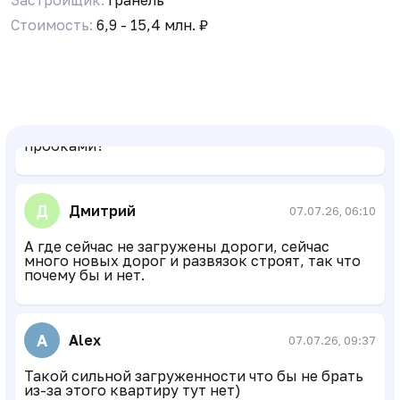
Стоимость:
6,9 - 15,4 млн. ₽
Ирина
06.07.26, 12:04
Добрый день. Хотим купить квартиру в этом
ЖК. Подскажите, планируется ли улучшение
транспортной доступности? В чатах люди
ругаются на загруженность дорог в этом
районе. Кто ездил может быть? Как с
пробками?
Д
Дмитрий
07.07.26, 06:10
А где сейчас не загружены дороги, сейчас
много новых дорог и развязок строят, так что
почему бы и нет.
A
Alex
07.07.26, 09:37
Такой сильной загруженности что бы не брать
из-за этого квартиру тут нет)