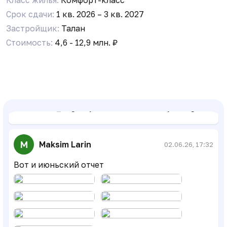
Срок сдачи:
1 кв. 2026 – 3 кв. 2027
Стройка идет, строители есть. Зачем панику
наводите?
Застройщик:
Талан
Стоимость:
4,6 - 12,9 млн. ₽
Бот Админ
25.05.26, 09:02
Уважаемые соседи! Вступайте в резервный чат
в MAX, на случай блокировки Telegram:
https://max.ru/join/g0BmT-
srWYdXrbe_L4g2YCjZwS3wMoG7ZsNFkjO3Xog
M
Maksim Larin
02.06.26, 17:32
Вот и июньский отчет