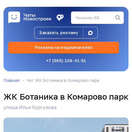
Заказать рекламу
Реклама на медиапанелях
+7 (965) 108-41-51
Р
Ринат Виноградов
17.04.26, 11:43
Главная
Чат ЖК Ботаника в Комарово парк
Добрый день
ЖК Ботаника в Комарово парк
Р
Ринат Виноградов
17.04.26, 11:44
улица Ильи Кургузова
А садик или школа будет?