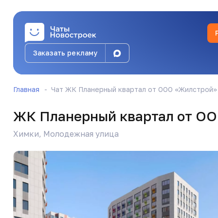
Заказать рекламу
Александр
👍👍👍
Главная
Чат ЖК Планерный квартал от ООО «Жилстрой»
Алёна Никитина
ЖК Планерный квартал от О
Петр, спасибо Вам огромное. Что делитесь св
Химки, Молодежная улица
Любой опыт важен! Мы тоже подаем на сл нед
Алёна Никитина
Факт просрочки есть, попыток договориться 