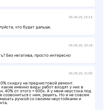
06.08.26, 15:14
уйста, что будет дальше.
06.08.26, 20:18
ть? Без негатива, просто интересно
06.08.26, 21:55
40% скидку на предчистовой ремонт.
 какие именно виды работ входят у них в
. 40% от этого = 600к. А у меня неустока под
е созвониться с ним, решить. Но и не совсем
омахать ручкой со своими неустойками и
нта.