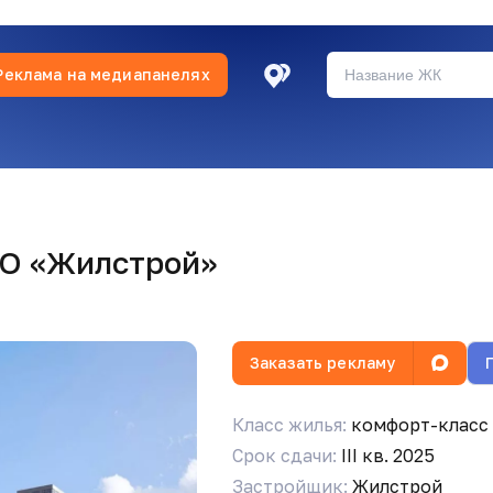
Реклама на медиапанелях
ОО «Жилстрой»
оим опытом. Это очень важно. Не понимаю негатива со
еле иск. Все документы готовы!
Заказать рекламу
Класс жилья:
комфорт-класс
со стороны застройщика нет!
Срок сдачи:
III кв. 2025
Застройщик:
Жилстрой