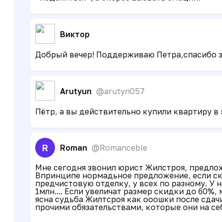
Виктор
Добрый вечер! Поддерживаю Петра,спасибо з
Arutyun
@arutyn057
Пётр, а вы действительно купили квартиру в 
R
Roman
@Romanceble
Мне сегодня звонил юрист Жилстроя, предлож
Впринципе нормадьное предложение, если ски
предчистовую отделку, у всех по разному. У н
1млн.... Если увеличат размер скидки до 60%,
ясна судьба Жилтсроя как ооошки после сдач
прочими обязательствами, которые они на себ