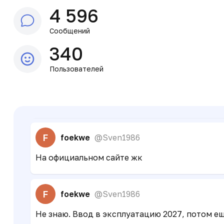
4 596
И
Илья Исаев
@igorenaa
Сообщений
Можно ссылку?
340
Пользователей
И
Илья Исаев
@igorenaa
А какой срок сдачи?
F
foekwe
@Sven1986
На официальном сайте жк
F
foekwe
@Sven1986
Не знаю. Ввод в эксплуатацию 2027, потом е