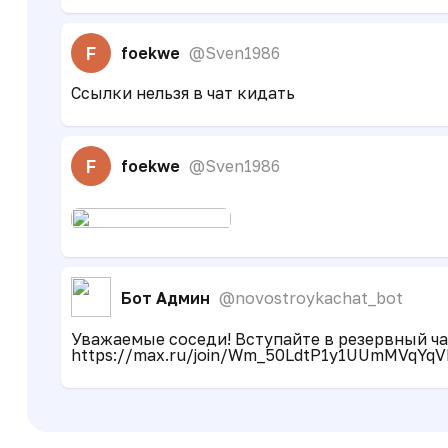
F
foekwe
@Sven1986
Ссылки нельзя в чат кидать
F
foekwe
@Sven1986
Бот Админ
@novostroykachat_bot
Уважаемые соседи! Вступайте в резервный чат
https://max.ru/join/Wm_50LdtP1y1UUmMVqYqV