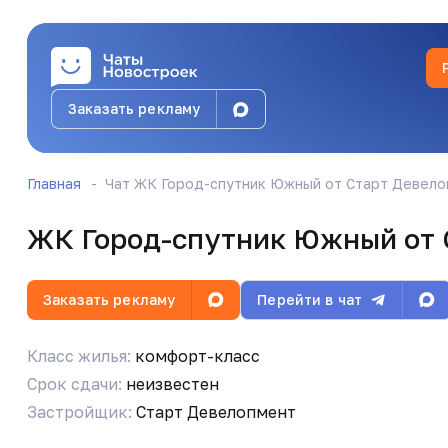
Бот Админ
@novostroykachat_bot
Заказать рекламу
Уважаемые соседи! Вступайте в резервный чат
https://max.ru/join/Wm_50LdtP1y1UUmMVqYqV
Главная
Чат ЖК Город-спутник Южный от Старт Девел
Денис Афанасьев
@denis_realtor
ЖК Город-спутник Южный от 
Продам по переуступке 1-комнатную 29,5 метр
Заказать рекламу
Перейти в чат
Класс жилья:
комфорт-класс
Бот Админ
@novostroykachat_bot
Срок сдачи:
неизвестен
Уважаемые соседи! Вступайте в резервный чат
Застройщик:
Старт Девелопмент
https://max.ru/join/Wm_50LdtP1y1UUmMVqYqV