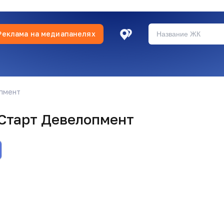
Реклама на медиапанелях
 в MAX, на случай блокировки Telegram:
F6pYACmDeidofSQy44i1jY
опмент
Старт Девелопмент
а за 5,8 млн
 в MAX, на случай блокировки Telegram:
F6pYACmDeidofSQy44i1jY