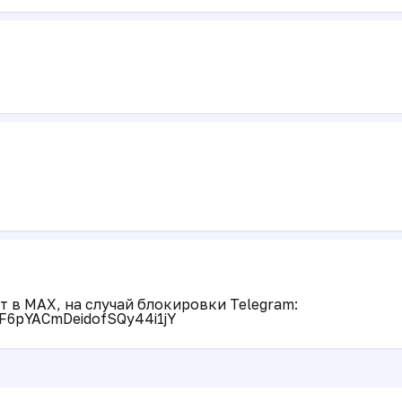
 в MAX, на случай блокировки Telegram:
F6pYACmDeidofSQy44i1jY