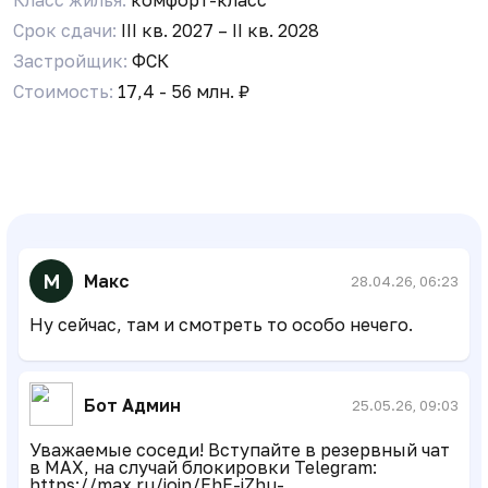
Такое наверное бывает, когда дома
практически готовы и ведутся внутренние
Срок сдачи:
III кв. 2027 – II кв. 2028
работы. Пока стоят краны, там делать нечего.
Застройщик:
ФСК
Стоимость:
17,4 - 56 млн. ₽
А
Алекс
21.04.26, 05:56
В большинстве случаев, дольщики попадают
внутрь, когда идет приемка квартир, не
раньше.
М
Макс
28.04.26, 06:23
Ну сейчас, там и смотреть то особо нечего.
Бот Админ
25.05.26, 09:03
Уважаемые соседи! Вступайте в резервный чат
в MAX, на случай блокировки Telegram:
https://max.ru/join/EhE-iZhu-