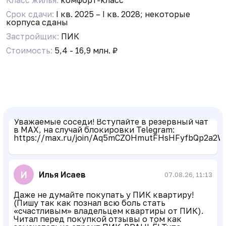
Срок сдачи:
I кв. 2025 – I кв. 2028; некоторые
корпуса сданы
Застройщик:
ПИК
V
Volodya Medvetov
25.05.26, 18:08
Стоимость:
5,4 - 16,9 млн. ₽
Кто знает когда сдача у этого корпуса?
Бот Админ
27.07.26, 07:31
Уважаемые соседи! Вступайте в резервный чат
в MAX, на случай блокировки Telegram:
https://max.ru/join/Aq5mCZOHmutFHsHFyfbQp2a2W
И
Илья Исаев
07.08.26, 11:13
Даже не думайте покупать у ПИК квартиру!
(Пишу так как познал всю боль стать
«счастливым» владельцем квартиры от ПИК).
Читал перед покупкой отзывы о том как