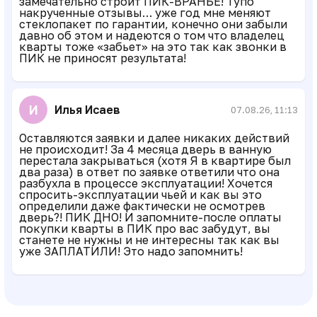
замечательно строит ПИК-ВРАНЬЁ! Тупо
накрученные отзывы… уже год мне меняют
стеклопакет по гарантии, конечно они забыли
давно об этом и надеются о том что владелец
кварты тоже «забьет» на это так как звонки в
ПИК не приносят результата!
И
Илья Исаев
07.08.26, 11:13
Оставляются заявки и далее никаких действий
не происходит! За 4 месяца дверь в ванную
перестала закрываться (хотя Я в квартире был
два раза) в ответ по заявке ответили что она
разбухла в процессе эксплуатации! Хочется
спросить-эксплуатации чьей и как вы это
определили даже фактически не осмотрев
дверь?! ПИК ДНО! И запомните-после оплаты
покупки кварты в ПИК про вас забудут, вы
станете не нужны и не интересны так как вы
уже ЗАПЛАТИЛИ! Это надо запомнить!