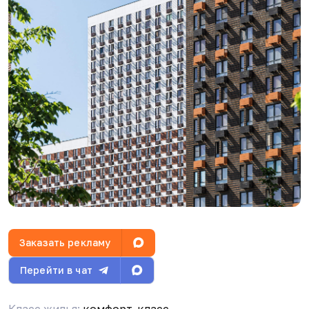
V
Volodya Medvetov
25.05.26, 18:07
V
Volodya Medvetov
25.05.26, 18:08
Заказать рекламу
Перейти в чат
Класс жилья:
комфорт-класс