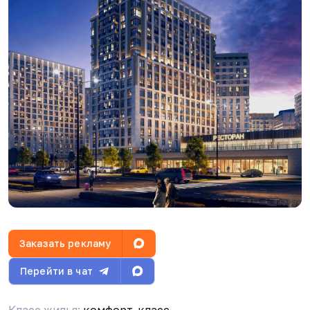
Д
Данил Албаев
19.07.26, 11:30
Д
Данил Албаев
19.07.26, 11:30
Заказать рекламу
Перейти в чат
Класс жилья:
комфорт-класс