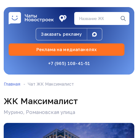
поэтому и спрашиваю, адекватная цена у нас
или нет.
Бот Админ
14.07.26, 06:54
Заказать рекламу
Уважаемые соседи! Вступайте в резервный чат
в MAX, на случай блокировки Telegram:
Реклама на медиапанелях
https://max.ru/join/EDTI7dKWb4oTC70VdJ1Ap1Pye
+7 (965) 108-41-51
Д
Данил Албаев
19.07.26, 11:30
Главная
Чат ЖК Максималист
ЖК Максималист
Мурино, Романовская улица