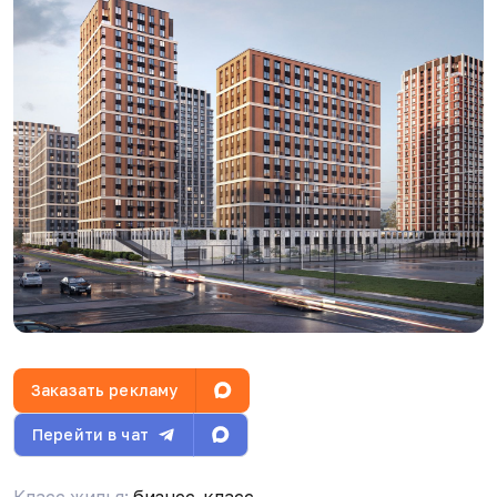
Сергей Александрович Шеремет
31.07.26, 07:34
Каких?)
I
Ivan
31.07.26, 14:41
Как у Куинджи
Заказать рекламу
Сергей Александрович Шеремет
Перейти в чат
31.07.26, 14:45
А что там?
Класс жилья:
бизнес-класс