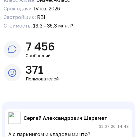
Срок сдачи:
IV кв. 2026
Застройщик:
RBI
I
Ivan
31.07.26, 14:47
Стоимость:
13,3 - 36,3 млн. ₽
Из первоначальной проектной декларации по
Куинджи. Ввод в эксплуатацию должен был
быть в 4 квартале 2026 года, ключи как выше
7 456
написали, до 30 апреля 2027 года. Опережение
на пол года почти)
Сообщений
371
Пользователей
I
Ivan
31.07.26, 14:47
Опередили сроки почти на 7 месяцев
Сергей Александрович Шеремет
31.07.26, 14:48
А с паркингом и кладовыми что?