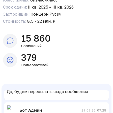
генеральным директором УК появятся на
канале немного позже.
Срок сдачи:
II кв. 2025 – III кв. 2026
Застройщик:
Концерн Русич
Стоимость:
8,5 - 22 млн. ₽
Р
Ринат Виноградов
22.07.26, 06:00
Ну и тут делитесь тоже
15 860
Сообщений
Р
Ринат Виноградов
22.07.26, 06:00
379
Это активный канал
Пользователей
Karisha Simova
22.07.26, 06:01
Да, будем пересылать сюда сообщения
Бот Админ
27.07.26, 07:28