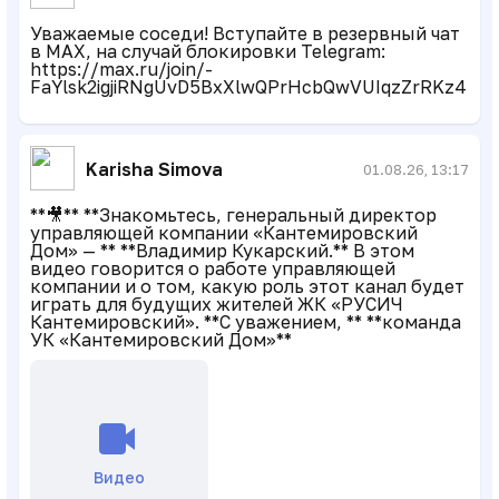
Уважаемые соседи! Вступайте в резервный чат
в MAX, на случай блокировки Telegram:
https://max.ru/join/-
FaYlsk2igjiRNgUvD5BxXlwQPrHcbQwVUIqzZrRKz4
Karisha Simova
01.08.26, 13:17
**🎥** **Знакомьтесь, генеральный директор
управляющей компании «Кантемировский
Дом» — ** **Владимир Кукарский.** В этом
видео говорится о работе управляющей
компании и о том, какую роль этот канал будет
играть для будущих жителей ЖК «РУСИЧ
Кантемировский». **С уважением, ** **команда
УК «Кантемировский Дом»**
Видео